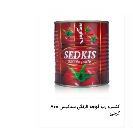
کنسرو رب گوجه فرنگی سدکیس 800
کنسرو رب گوج
گرمی
260گرمی