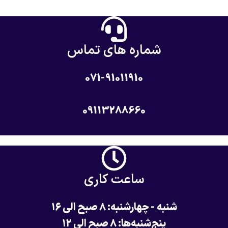
شماره های تماس
071-91011910
09113288660
ساعت کاری
شنبه - چهارشنبه: ۸ صبح الی ۱۶
پنج‌شنبه‌ها: ۸ صبح الی ۱۲