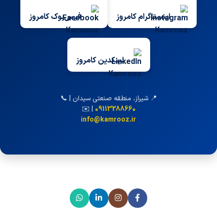
اینستاگرام کامروز
فیس‌بوک کامروز
لینکدین کامروز
📍 شیراز، منطقه صنعتی سیدان | 📞
| ✉️
09113288660
info@kamrooz.ir