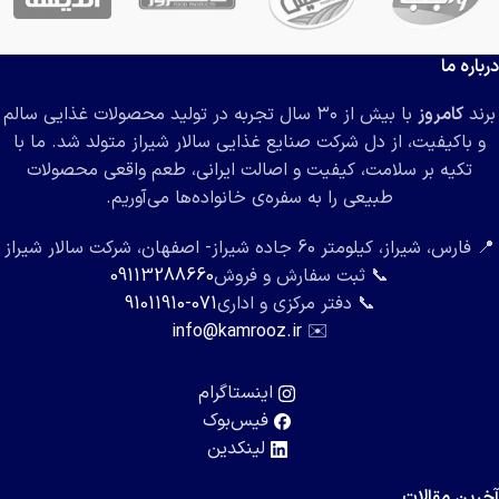
درباره ما
برند
کامروز
با بیش از ۳۰ سال تجربه در تولید محصولات غذایی سالم
و باکیفیت، از دل شرکت صنایع غذایی سالار شیراز متولد شد. ما با
تکیه بر سلامت، کیفیت و اصالت ایرانی، طعم واقعی محصولات
طبیعی را به سفره‌ی خانواده‌ها می‌آوریم.
📍 فارس، شیراز، کیلومتر 60 جاده شیراز- اصفهان، شرکت سالار شیراز
📞 ثبت سفارش و فروش
09113288660
📞 دفتر مرکزی و اداری
071-91011910
info@kamrooz.ir
✉️
اینستاگرام
فیس‌بوک
لینکدین
آخرین مقالات