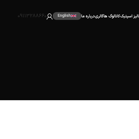
09113288660
English
الیز اسپتیک
کاتالوگ ها
گالری
درباره ما