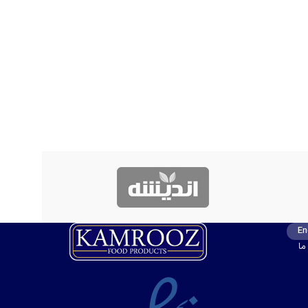
En
ما