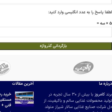
لطفا پاسخ را به عدد انگلیسی وارد کنید:
5 × سه =
بازگردانی گذرواژه
درباره ما
آخرین مقالات
خرید ر
برند
کامروز
با بیش از ۳۰ سال تجربه در
مستقیم 
تولید محصولات غذایی سالم و باکیفیت، از
فنی + قی
دل شرکت صنایع غذایی سالار شیراز متولد